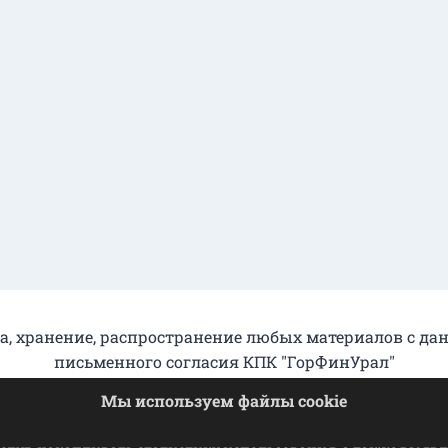
а, хранение, распространение любых материалов с да
письменного согласия КПК "ГорФинУрал"
Мы используем файлы cookie
Отказ от взаимодействия
© 2026 ГорФинУрал