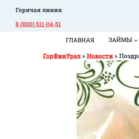
Перейти
Горячая линия
к
содержимому
8 (800) 511-04-51
ГЛАВНАЯ
ЗАЙМЫ
ГорФинУрал
>
Новости
>
Поздр