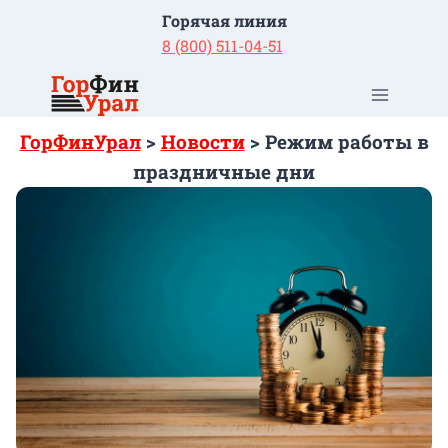
Перейти
Горячая линия
к
8 (800) 511-04-51
содержимому
ГорФинУрал
>
Новости
>
Режим работы в
праздничные дни