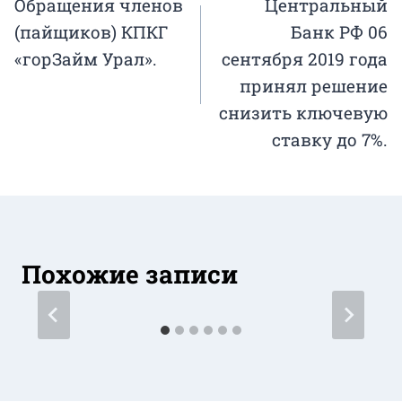
Обращения членов
Центральный
по
(пайщиков) КПКГ
Банк РФ 06
записям
«горЗайм Урал».
сентября 2019 года
принял решение
снизить ключевую
ставку до 7%.
Похожие записи