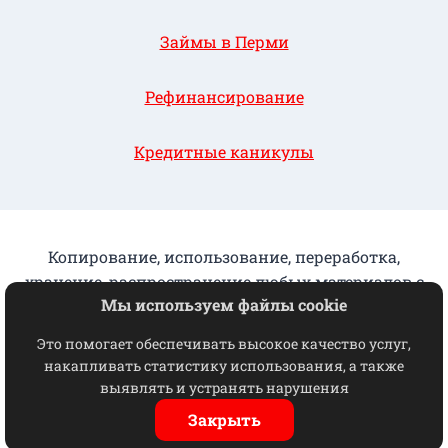
Займы в Перми
Рефинансирование
Кредитные каникулы
Копирование, использование, переработка,
хранение, распространение любых материалов с
Мы используем файлы cookie
данного сайта разрешается исключительно с
письменного согласия КПК "ГорФинУрал"
Это помогает обеспечивать высокое качество услуг,
накапливать статистику использования, а также
Отказ от взаимодействия
выявлять и устранять нарушения
© 2026 ГорФинУрал
Закрыть