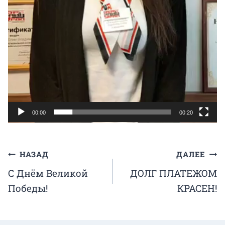
00:00
00:20
Навигация
НАЗАД
ДАЛЕЕ
С Днём Великой
ДОЛГ ПЛАТЕЖОМ
по
Победы!
КРАСЕН!
записям