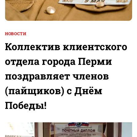
НОВОСТИ
Коллектив клиентского
отдела города Перми
поздравляет членов
(пайщиков) с Днём
Победы!
В
и