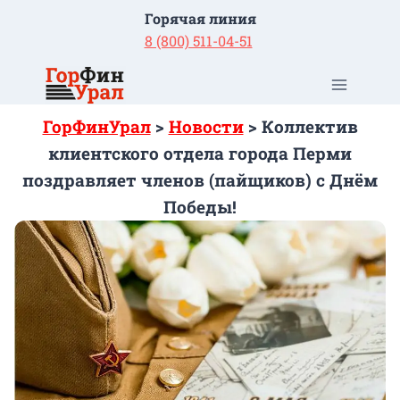
Перейти
Горячая линия
к
8 (800) 511-04-51
содержимому
ГорФинУрал
>
Новости
>
Коллектив
клиентского отдела города Перми
поздравляет членов (пайщиков) с Днём
Победы!