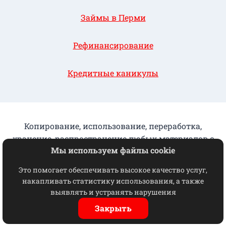
Займы в Перми
Рефинансирование
Кредитные каникулы
Копирование, использование, переработка,
хранение, распространение любых материалов с
Мы используем файлы cookie
данного сайта разрешается исключительно с
письменного согласия КПК "ГорФинУрал"
Это помогает обеспечивать высокое качество услуг,
накапливать статистику использования, а также
Отказ от взаимодействия
выявлять и устранять нарушения
© 2026 ГорФинУрал
Закрыть