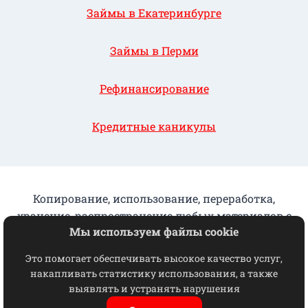
Займы в Екатеринбурге
Займы в Перми
Рефинансирование
Кредитные каникулы
Копирование, использование, переработка,
хранение, распространение любых материалов с
Мы используем файлы cookie
данного сайта разрешается исключительно с
письменного согласия КПК "ГорФинУрал"
Это помогает обеспечивать высокое качество услуг,
накапливать статистику использования, а также
Отказ от взаимодействия
выявлять и устранять нарушения
© 2026 ГорФинУрал