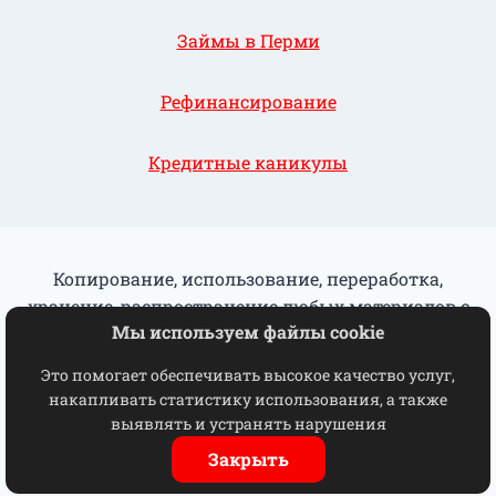
Займы в Перми
Рефинансирование
Кредитные каникулы
Копирование, использование, переработка,
хранение, распространение любых материалов с
Мы используем файлы cookie
данного сайта разрешается исключительно с
письменного согласия КПК "ГорФинУрал"
Это помогает обеспечивать высокое качество услуг,
накапливать статистику использования, а также
Отказ от взаимодействия
выявлять и устранять нарушения
© 2026 ГорФинУрал
Закрыть