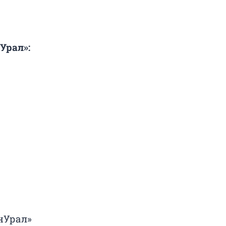
Урал»:
инУрал»