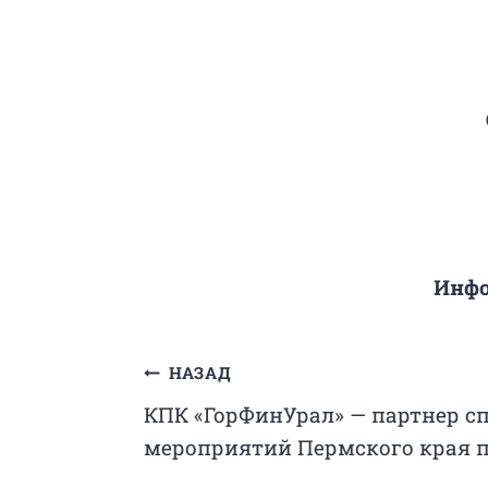
Инфо
Навигация
НАЗАД
КПК «ГорФинУрал» — партнер с
по
мероприятий Пермского края п
записям