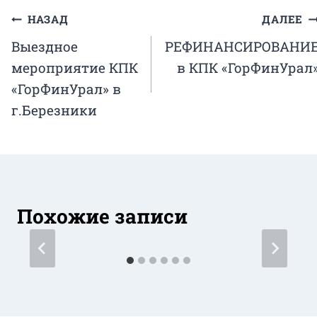
Навигация
НАЗАД
ДАЛЕЕ
Выездное
РЕФИНАНСИРОВАНИ
по
мероприятие КПК
в КПК «ГорФинУрал
записям
«ГорФинУрал» в
г.Березники
Похожие записи