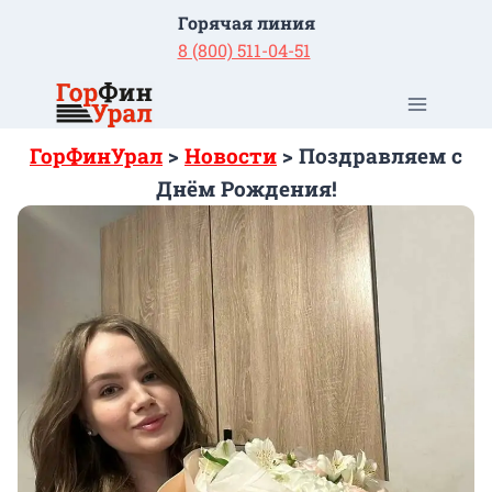
Перейти
Горячая линия
к
8 (800) 511-04-51
содержимому
ГорФинУрал
>
Новости
>
Поздравляем с
Днём Рождения!