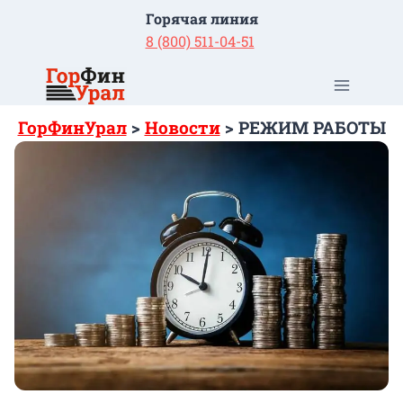
Перейти
Горячая линия
к
8 (800) 511-04-51
содержимому
ГорФинУрал
>
Новости
>
РЕЖИМ РАБОТЫ