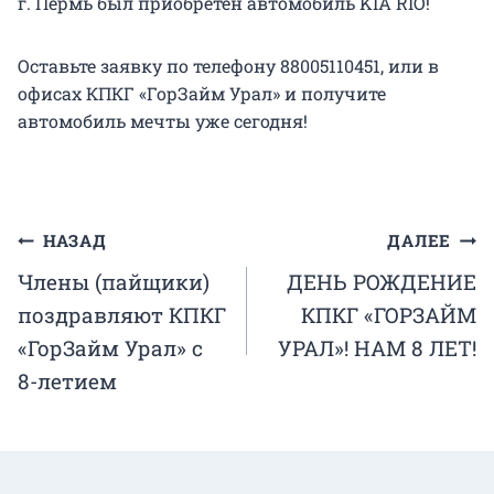
г. Пермь был приобретен автомобиль KIA RIO!
Оставьте заявку по телефону 88005110451, или в
офисах КПКГ «ГорЗайм Урал» и получите
автомобиль мечты уже сегодня!
Навигация
НАЗАД
ДАЛЕЕ
Члены (пайщики)
ДЕНЬ РОЖДЕНИЕ
по
поздравляют КПКГ
КПКГ «ГОРЗАЙМ
записям
«ГорЗайм Урал» с
УРАЛ»! НАМ 8 ЛЕТ!
8-летием