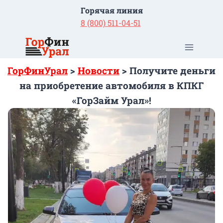
Перейти
Горячая линия
к
8 (800) 511-04-51
содержимому
ГорФинУрал
>
Новости
>
Получите деньги
на приобретение автомобиля в КПКГ
«ГорЗайм Урал»!