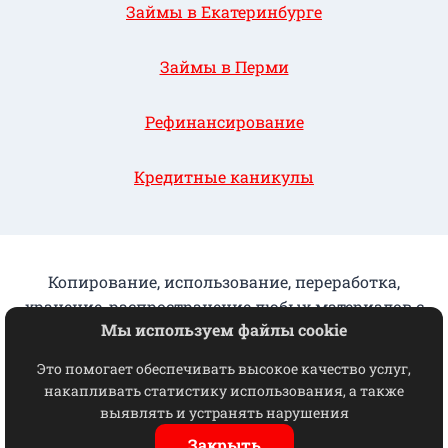
Займы в Екатеринбурге
Займы в Перми
Рефинансирование
Кредитные каникулы
Копирование, использование, переработка,
хранение, распространение любых материалов с
Мы используем файлы cookie
данного сайта разрешается исключительно с
письменного согласия КПК "ГорФинУрал"
Это помогает обеспечивать высокое качество услуг,
накапливать статистику использования, а также
Отказ от взаимодействия
выявлять и устранять нарушения
© 2026 ГорФинУрал
Закрыть