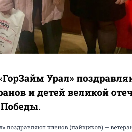
«ГорЗайм Урал» поздравля
ранов и детей великой оте
 Победы.
» поздравляют членов (пайщиков) — ветеран