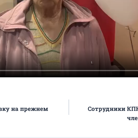
авку на прежнем
Сотрудники КПК
чле