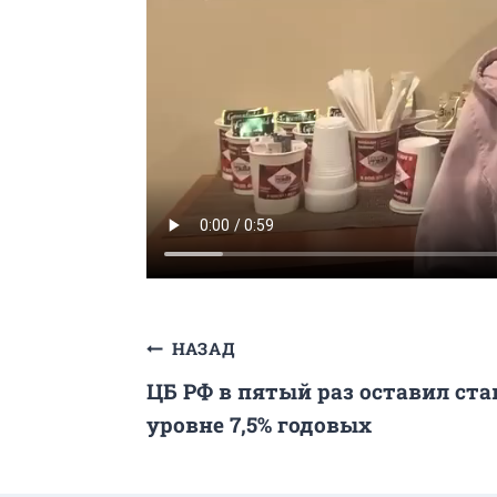
Навигация
НАЗАД
ЦБ РФ в пятый раз оставил ст
по
уровне 7,5% годовых
записям