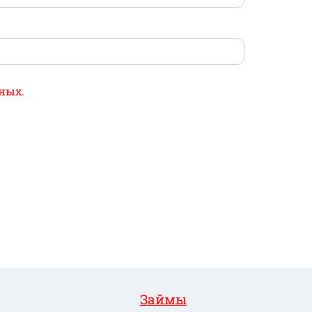
ных.
Займы