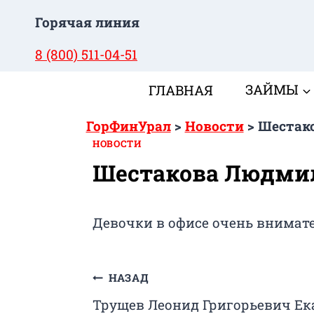
Перейти
Горячая линия
к
содержимому
8 (800) 511-04-51
ГЛАВНАЯ
ЗАЙМЫ
ГорФинУрал
>
Новости
>
Шестак
НОВОСТИ
Шестакова Людмил
Девочки в офисе очень внимат
Навигация
НАЗАД
Трущев Леонид Григорьевич Ек
по