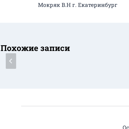
Мокряк В.Н г. Екатеринбург
по
записям
Похожие записи
Ос