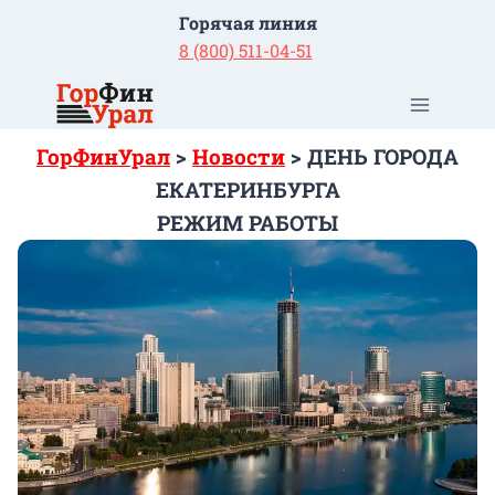
Перейти
Горячая линия
к
8 (800) 511-04-51
содержимому
ГорФинУрал
>
Новости
>
ДЕНЬ ГОРОДА
ЕКАТЕРИНБУРГА
РЕЖИМ РАБОТЫ